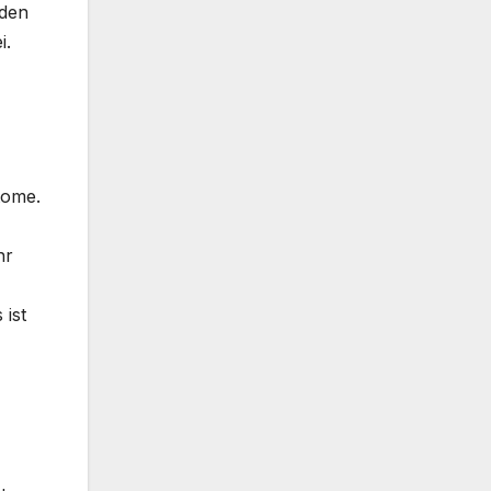
nden
i.
tome.
hr
 ist