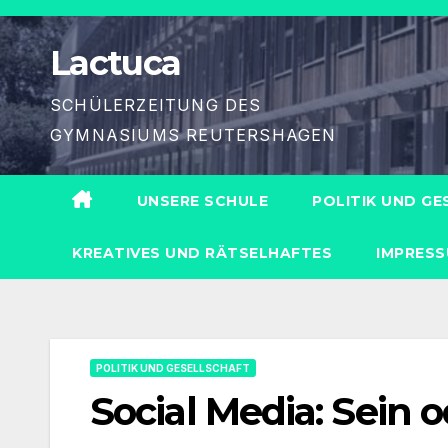
Zum
Inhalt
Lactuca
springen
SCHÜLERZEITUNG DES
GYMNASIUMS REUTERSHAGEN
UNSERE SCHULE
POLITIK UND G
KREATIVES UND RÄTSELHAFTES
IMPRES
POLITIK UND GESELLSCHAFT
Social Media: Sein 