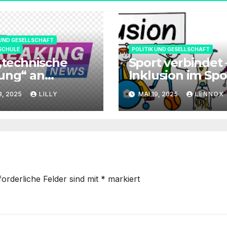
 UND GESELLSCHAFT
SCHULE
POLITIK UND GESELLSCHAFT
,,technische
Sport verbindet 
ung“ an
Inklusion im Spo
rer Schule
3, 2025
LILLY
MAI 19, 2025
LENNOX
forderliche Felder sind mit
*
markiert