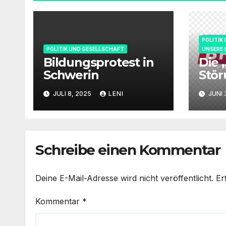
POLITIK
POLITIK UND GESELLSCHAFT
UNSERE 
Bildungsprotest in
Die 
Schwerin
Stör
unse
JULI 8, 2025
LENI
JUNI 
Schreibe einen Kommentar
Deine E-Mail-Adresse wird nicht veröffentlicht.
Er
Kommentar
*